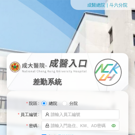
成醫總院
|
斗六分院
差勤系統
院區
總院
分院
員工編號
密碼