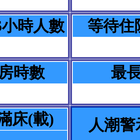
6小時人數
等待住
房時數
最
滿床(載)
人潮警