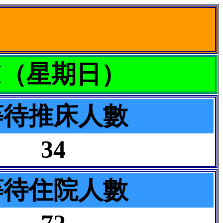
 PM（星期日）
等待推床人數
34
等待住院人數