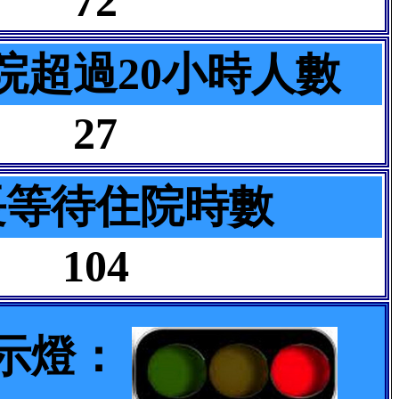
72
院超過20小時人數
27
長等待住院時數
104
示燈：