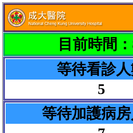
目前時間：8/
等待看診人
5
等待加護病房