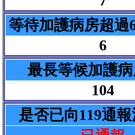
7
等待加護病房超過
6
最長等候加護病
104
是否已向119通報